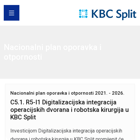
Nacionalni plan oporavka i otporno
Skip to main content
Nacionalni plan oporavka i
otpornosti
Nacionalni plan oporavka i otpornosti 2021. - 2026.
C5.1. R5-I1 Digitalizacijska integracija
operacijskih dvorana i robotska kirurgija u
KBC Split
Investicijom Digitalizacijska integracija operacijskih
dvorana i robotska kirurgija u KBC Split promijenit će